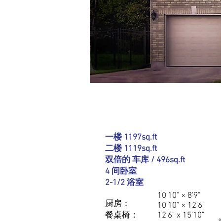
细节
一楼 1197sq.ft
二楼 1119sq.ft
双倍的
车库 / 496sq.ft
4 间卧室
2-1/2 浴室
10'10" × 8'9"
厨房：
10'10" × 12'6"
餐桌椅：
12'6" x 15'10"