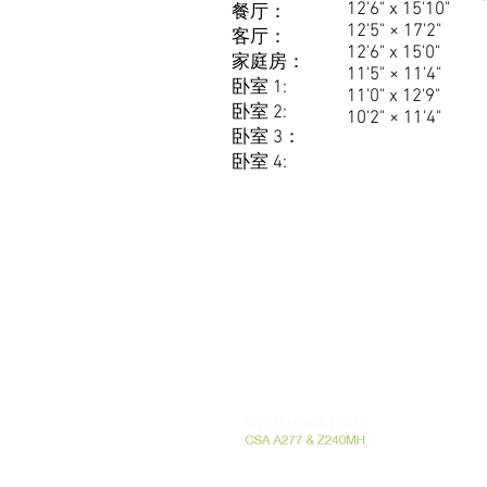
12'6" x 15'10"
餐厅：
12'5" × 17'2"
客厅：
12'6" x 15'0"
家庭房：
11'5" × 11'4"
卧室 1:
11'0" x 12'9"
卧室 2:
10'2" × 11'4"
卧室 3：
卧室 4:
885 Montée Labossière
Vaudreuil-Dorion H7V 8P2n, QC。加拿大J7V 
RBQ 5721-20