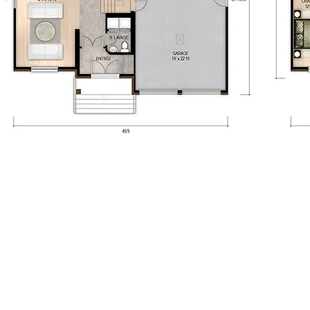
8P2 - T。 450.424.6050 - info@maisonsrubix.com
11-01