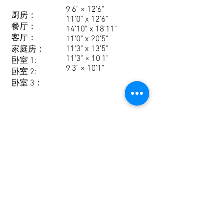
9'6" × 12'6"
厨房：
11'0" x 12'6"
餐厅：
14'10" x 18'11"
客厅：
11'0" x 20'5"
11'3" x 13'5"
家庭房：
11'3" × 10'1"
卧室 1:
9'3" × 10'1"
卧室 2:
卧室 3：
885 Montée Labossière
Vaudreuil-Dorion H7V 8P2n, QC。加拿大
J7V 8P2 - T。 450.424.6050 -
info@maisonsrubix.com
RBQ
5721-2011-01
加入我们的邮件列表