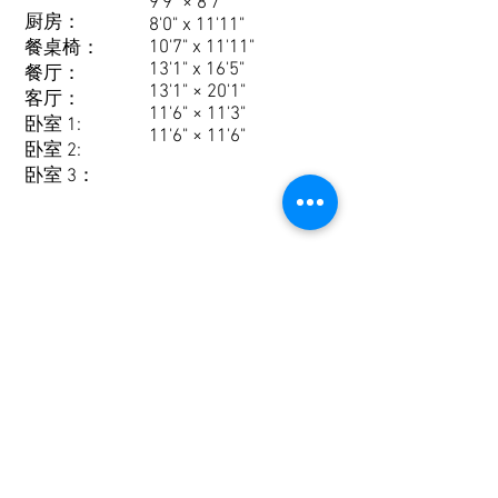
9'9" × 8'7"
厨房：
8'0" x 11'11"
10'7" x 11'11"
餐桌椅：
13'1" x 16'5"
餐厅：
13'1" × 20'1"
客厅：
11'6" × 11'3"
卧室 1:
11'6" × 11'6"
卧室 2:
卧室 3：
885 Montée Labossière
Vaudreuil-Dorion H7V 8P2n, QC。加拿大
J7V 8P2 - T。 450.424.6050 -
info@maisonsrubix.com
RBQ
5721-2011-01
加入我们的邮件列表