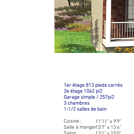
DÉTAILS
1er étage 813 pieds carrés
2e étage 1062 pi2
Garage simple / 257pi2
3 chambres
1-1/2 salles de bain
Cuisine :
11'11" x 9'9"
Salle à manger :
13'7" x 13'4"
Salon :
13'1" x 15'0"