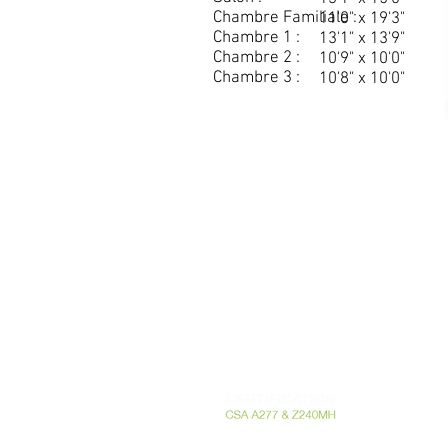
Chambre Familiale :
11'0" x 19'3"
Chambre 1 :
13'1" x 13'9"
Chambre 2 :
10'9" x 10'0"
Chambre 3 :
10'8" x 10'0"
741 Rte Harwood Vaudreuil-Dorion Quebec
Canada J7V 8P2 - T. 450.424.6050 -
info@M
RBQ 5721-20