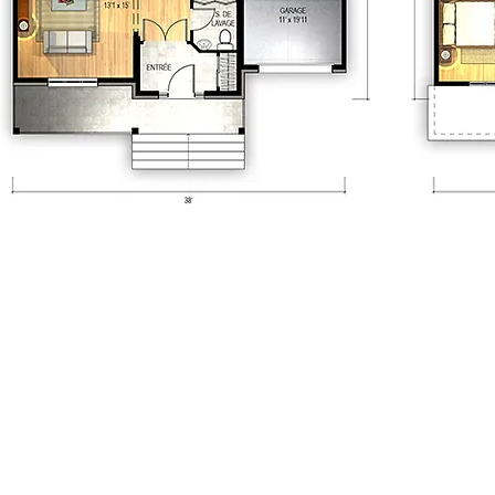
aisonsrubix.com
11-01