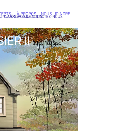
CEPTS
À PROPOS
NOUS-JOINDRE
IONS DE SERVICE
À PROPOS DE NOUS
CONTACTEZ-NOUS
IER II
3Bd, 1875pc