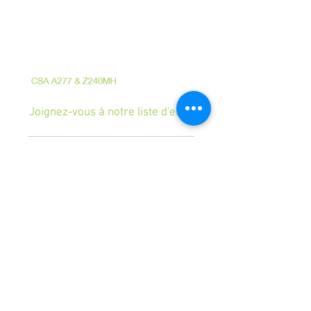
741 Rte Harwood Vaudreuil-Dorion Quebec
Canada J7V 8P2 - T. 450.424.6050 -
info@Maisonsrubix.com
RBQ
5721-2011-01
Joignez-vous à notre liste d'envoi
Abonnez-vous maintenant
© 2026 Maisons Rubix. Tous les droits sont
réservés.