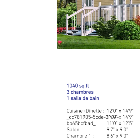
DÉTAILS
1040 sq.ft
3 chambres
1 salle de bain
Cuisine+Dînette :
12'0" x 14'9"
_cc781905-5cde-3194-
14'0" x 14'9"
bb65bcfbad_
11'0" x 12'5"
Salon:
9'7" x 9'0"
Chambre 1 :
8'6" x 9'0"