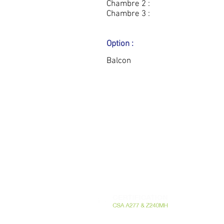
Chambre 2 :
Chambre 3 :
Option :
Balcon
741 Rte Harwood Vaudreuil-Dorion Quebec
Canada J7V 8P2 - T. 450.424.6050 -
info@M
RBQ 5721-20