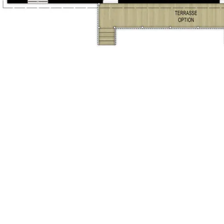
aisonsrubix.com
11-01