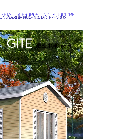
CEPTS
À PROPOS
NOUS-JOINDRE
IONS DE SERVICE
À PROPOS DE NOUS
CONTACTEZ-NOUS
GITE
3Bd, 1040 sq.ft