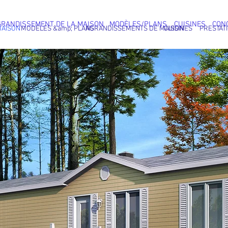
GRANDISSEMENT DE LA MAISON
MODÈLES/PLANS
CUISINES
CON
AISON
MODÈLES &amp; PLANS
AGRANDISSEMENTS DE MAISON
CUISINES
PRESTAT