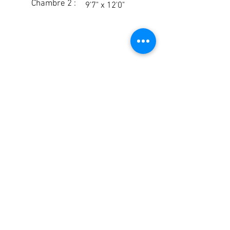
Chambre 2 :
9'7" x 12'0"
741 Rte Harwood Vaudreuil-Dorion Quebec
Canada J7V 8P2 - T. 450.424.6050 -
info@Maisonsrubix.com
RBQ
5721-2011-01
Joignez-vous à notre liste d'envoi
Abonnez-vous maintenant
© 2026 Maisons Rubix. Tous les droits sont
réservés.