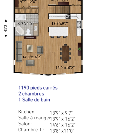
1190 pieds carrés
2 chambres
1 Salle de bain
Kitchen:
13'9" x 9'7"
Salle à manger :
13'9" x 16'2"
Salon:
14'6" x 16'2"
Chambre 1 :
13'8" x11'0"